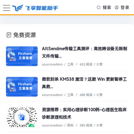
搜索
登录
免费资源
AltSendme传输工具测评：高效跨设备无限制
文件传输...
sourceadmin
/
工具
/
652 阅读
/
0 赞
微软封杀 KMS38 激活？这款 Win 更新暂停工
具救...
sourceadmin
/
工具
/
688 阅读
/
0 赞
资源推荐：实用心理诊断100例-心理医生临床
诊断原理和技术
sourceadmin
/
资料
/
585 阅读
/
0 赞