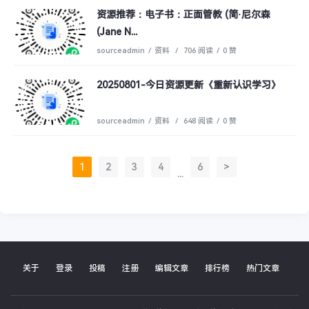
资源推荐：电子书：正面管教 (简·尼尔森
(Jane N...
sourceadmin
/
资料
/
706 阅读
/
0 赞
20250801-今日资源更新《重新认识学习》
sourceadmin
/
资料
/
648 阅读
/
0 赞
1
2
3
4
6
>
...
关于
登录
投稿
注册
编辑文章
排行榜
热门文章